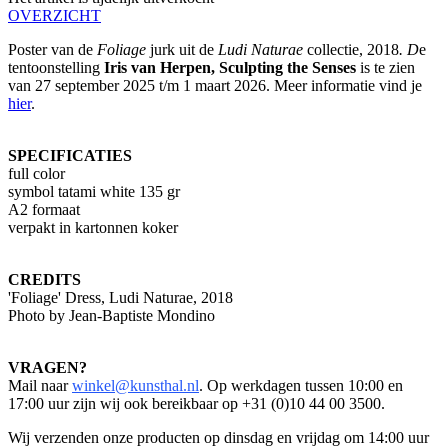
OVERZICHT
Poster van de
Foliage
jurk uit de
Ludi Naturae
collectie,
2018
. D
e
tentoonstelling
Iris van Herpen, Sculpting the Senses
is te zien
van 27 september 2025 t/m 1 maart 2026. Meer informatie vind je
hier
.
SPECIFICATIES
full color
symbol tatami white 135 gr
A2 formaat
verpakt in kartonnen koker
CREDITS
'Foliage' Dress, Ludi Naturae, 2018
Photo by Jean-Baptiste Mondino
VRAGEN?
Mail naar
winkel@kunsthal.nl
. Op werkdagen tussen 10:00 en
17:00 uur zijn wij ook bereikbaar op +31 (0)10 44 00 3500.
Wij verzenden onze producten op dinsdag en vrijdag om 14:00 uur