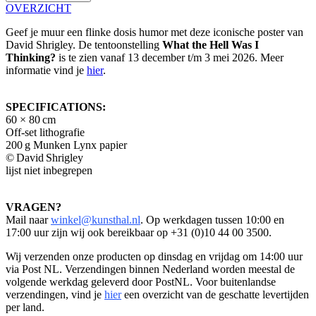
OVERZICHT
Geef je muur een flinke dosis humor met deze iconische poster van
David Shrigley. De tentoonstelling
What the Hell Was I
Thinking?
is te zien vanaf 13 december t/m 3 mei 2026. Meer
informatie vind je
hier
.
​SPECIFICATIONS:
60 × 80 cm
Off‑set lithografie
200 g Munken Lynx papier
© David Shrigley
lijst niet inbegrepen
VRAGEN?
Mail naar
winkel@kunsthal.nl
. Op werkdagen tussen 10:00 en
17:00 uur zijn wij ook bereikbaar op +31 (0)10 44 00 3500.
Wij verzenden onze producten op dinsdag en vrijdag om 14:00 uur
via Post NL. Verzendingen binnen Nederland worden meestal de
volgende werkdag geleverd door PostNL. Voor buitenlandse
verzendingen, vind je
hier
een overzicht van de geschatte levertijden
per land.