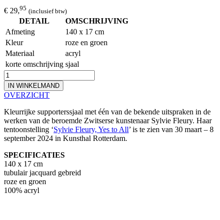
95
€ 29,
(inclusief btw)
DETAIL
OMSCHRIJVING
Afmeting
140 x 17 cm
Kleur
roze en groen
Materiaal
acryl
korte omschrijving
sjaal
IN WINKELMAND
OVERZICHT
Kleurrijke supporterssjaal met één van de bekende uitspraken in de
werken van de beroemde Zwitserse kunstenaar Sylvie Fleury. Haar
tentoonstelling ‘
Sylvie Fleury, Yes to All
’ is te zien van 30 maart – 8
september 2024 in Kunsthal Rotterdam.
SPECIFICATIES
140 x 17 cm
tubulair jacquard gebreid
roze en groen
100% acryl