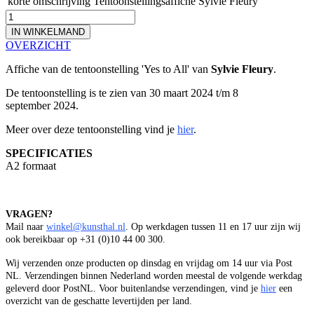
korte omschrijving
Tentoonstellingsaffiche Sylvie Fleury
IN WINKELMAND
OVERZICHT
Affiche van de tentoonstelling 'Yes to All' van
Sylvie Fleury
.
De tentoonstelling is te zien van 30 maart 2024 t/m 8
september 2024.
Meer over deze tentoonstelling vind je
hier
.
SPECIFICATIES
A2 formaat
VRAGEN?
Mail naar
winkel@kunsthal.nl
. Op werkdagen tussen 11 en 17 uur zijn wij
ook bereikbaar op +31 (0)10 44 00 300.
Wij verzenden onze producten op dinsdag en vrijdag om 14 uur via Post
NL. Verzendingen binnen Nederland worden meestal de volgende werkdag
geleverd door PostNL. Voor buitenlandse verzendingen, vind je
hier
een
overzicht van de geschatte levertijden per land.