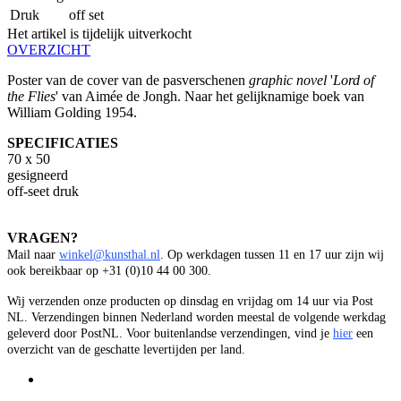
Druk
off set
Het artikel is tijdelijk uitverkocht
OVERZICHT
Poster van de cover van de pasverschenen
graphic novel
'
Lord of
the Flies
' van Aimée de Jongh. Naar het gelijknamige boek van
William Golding 1954.
SPECIFICATIES
70 x 50
gesigneerd
off-seet druk
VRAGEN?
Mail naar
winkel@kunsthal.nl
. Op werkdagen tussen 11 en 17 uur zijn wij
ook bereikbaar op +31 (0)10 44 00 300.
Wij verzenden onze producten op dinsdag en vrijdag om 14 uur via Post
NL. Verzendingen binnen Nederland worden meestal de volgende werkdag
geleverd door PostNL. Voor buitenlandse verzendingen, vind je
hier
een
overzicht van de geschatte levertijden per land.