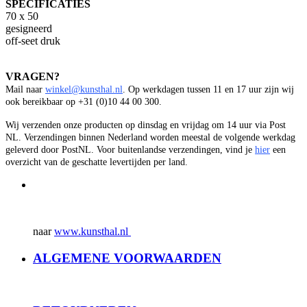
SPECIFICATIES
70 x 50
gesigneerd
off-seet druk
VRAGEN?
Mail naar
winkel@kunsthal.nl
. Op werkdagen tussen 11 en 17 uur zijn wij
ook bereikbaar op +31 (0)10 44 00 300.
Wij verzenden onze producten op dinsdag en vrijdag om 14 uur via Post
NL. Verzendingen binnen Nederland worden meestal de volgende werkdag
geleverd door PostNL. Voor buitenlandse verzendingen, vind je
hier
een
overzicht van de geschatte levertijden per land.
naar
www.kunsthal.nl
ALGEMENE VOORWAARDEN