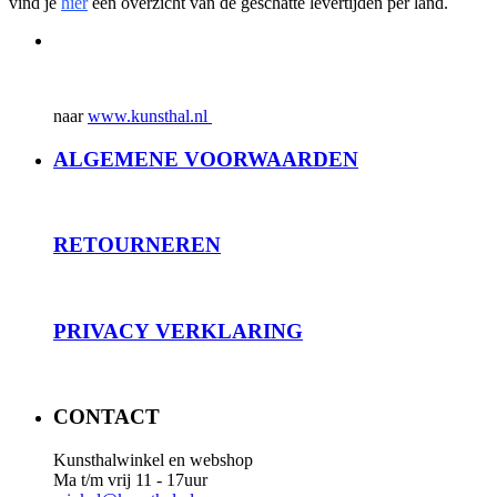
vind je
hier
een overzicht van de geschatte levertijden per land.
naar
www.kunsthal.nl
ALGEMENE VOORWAARDEN
RET
OURNEREN
PRIVACY
VERKLARING
CONTACT
Kunsthalwinkel en webshop
Ma t/m vrij 11 - 17uur