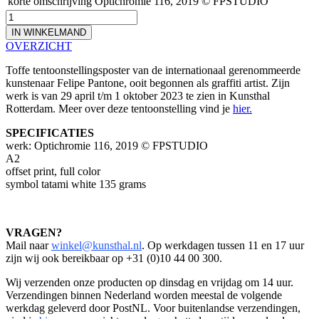
korte omschrijving
Optichromie 116, 2019 © FPSTUDIO
IN WINKELMAND
OVERZICHT
Toffe tentoonstellingsposter van de internationaal gerenommeerde
kunstenaar Felipe Pantone, ooit begonnen als graffiti artist. Zijn
werk is van 29 april t/m 1 oktober 2023 te zien in Kunsthal
Rotterdam. Meer over deze tentoonstelling vind je
hier.
SPECIFICATIES
werk: Optichromie 116, 2019 © FPSTUDIO
A2
offset print, full color
symbol tatami white 135 grams
VRAGEN?
Mail naar
winkel@kunsthal.nl
. Op werkdagen tussen 11 en 17 uur
zijn wij ook bereikbaar op +31 (0)10 44 00 300.
Wij verzenden onze producten op dinsdag en vrijdag om 14 uur.
Verzendingen binnen Nederland worden meestal de volgende
werkdag geleverd door PostNL. Voor buitenlandse verzendingen,