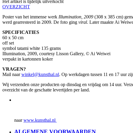
Het artikel is tijdelijk uitverkocht
OVERZICHT
Poster van het immense werk
Illumination, 2009
(308 x 385 cm) gemaa
werd gearresteerd in 2009. De foto ging
viral
. Later maakte Ai Weiwe
SPECIFICATIES
60 x 50 cm
off set
symbol tatami white 135 grams
Illumination, 2009, courtesy Lisson Gallery, © Ai Weiwei
verpakt in kartonnen koker
VRAGEN?
Mail naar
winkel@kunsthal.nl
. Op werkdagen tussen 11 en 17 uur zij
Wij verzenden onze producten op dinsdag en vrijdag om 14 uur. Ver
overzicht van de geschatte levertijden per land.
naar
www.kunsthal.nl
ALGEMENE VOORWAARDEN