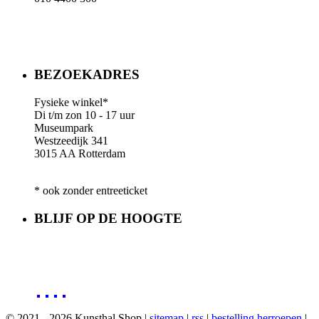
BEZOEKADRES
Fysieke winkel*
Di t/m zon 10 - 17 uur
Museumpark
Westzeedijk 341
3015 AA Rotterdam
* ook zonder entreeticket
BLIJF OP DE HOOGTE
© 2021 - 2026 Kunsthal Shop |
sitemap
|
rss
|
bestelling herroepen
|